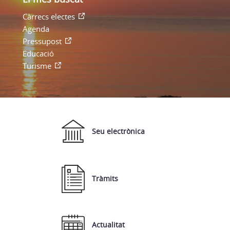
Càrrecs electes
Agenda
Pressupost
Educació
Turisme
Seu electrònica
Tràmits
Actualitat