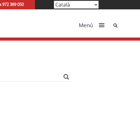
a 972 389 050
Cerca
Menú