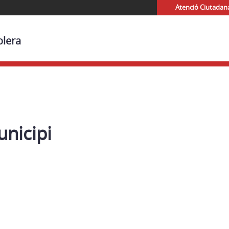
Atenció Ciutadan
olera
nicipi