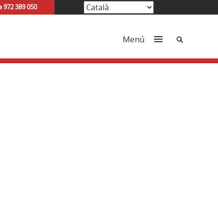
a 972 389 050
Cerca
Menú