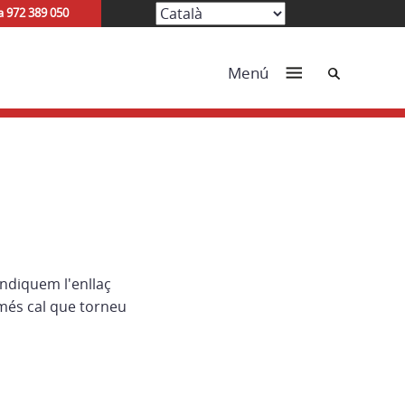
a 972 389 050
Cerca
Menú
indiquem l'enllaç
més cal que torneu