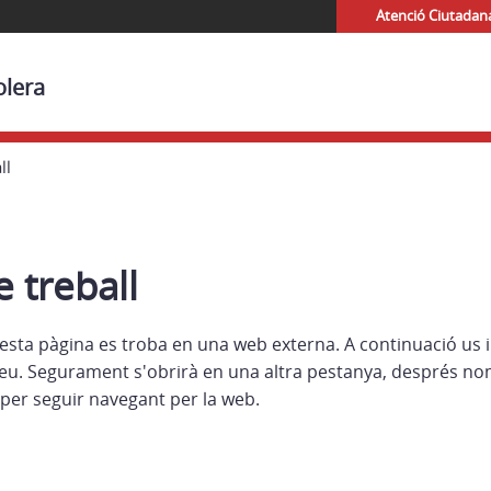
Atenció Ciutadan
olera
ll
 treball
esta pàgina es troba en una web externa. A continuació us 
eu. Segurament s'obrirà en una altra pestanya, després no
per seguir navegant per la web.