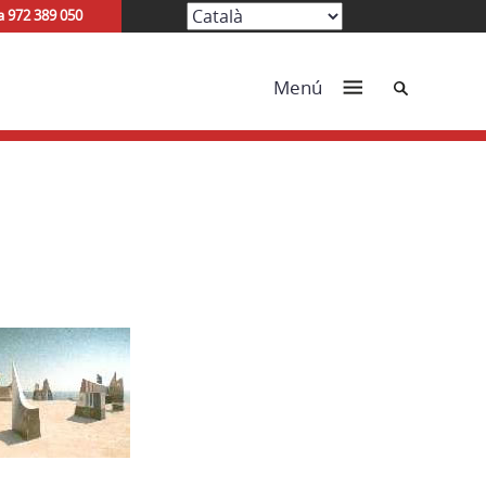
a 972 389 050
Cerca
Menú