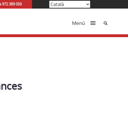
a 972 389 050
Cerca
Menú
ances