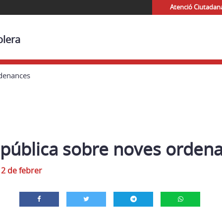
Atenció Ciutadan
olera
rdenances
 pública sobre noves orden
12 de febrer