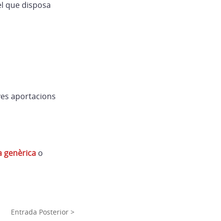
el que disposa
eves aportacions
a genèrica
o
Entrada Posterior >