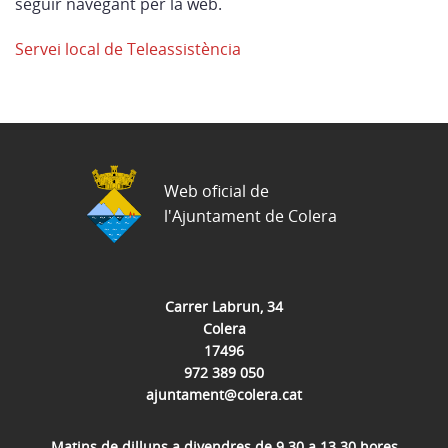
seguir navegant per la web.
Servei local de Teleassistència
Web oficial de
l'Ajuntament de Colera
Carrer Labrun, 34
Colera
17496
972 389 050
ajuntament@colera.cat
Matins de dilluns a divendres de 9.30 a 13.30 hores