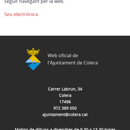
seguir navegant per la web.
Seu electrònica
Web oficial de
l'Ajuntament de Colera
Carrer Labrun, 34
Colera
17496
972 389 050
ajuntament@colera.cat
Matins de dilluns a divendres de 9.30 a 13.30 hores