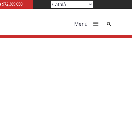
a 972 389 050
Cerca
Menú