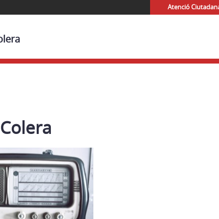
Atenció Ciutadan
olera
 Colera