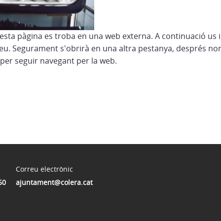
esta pàgina es troba en una web externa. A continuació us 
eu. Segurament s'obrirà en una altra pestanya, després no
per seguir navegant per la web.
Correu electrònic
50
ajuntament@colera.cat