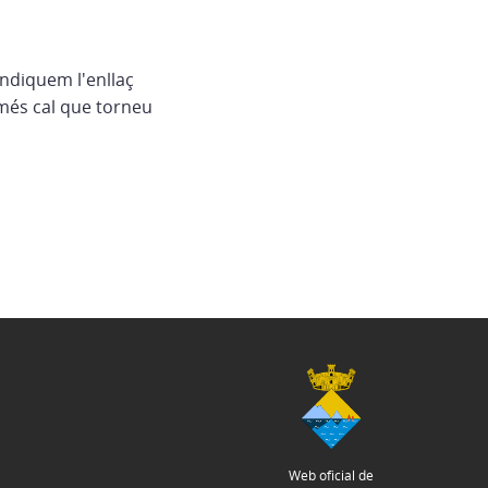
indiquem l'enllaç
més cal que torneu
Web oficial de