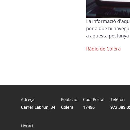
La informació d'aqu
per a que hi navegu
a aquesta pestanya 
Ràdio de Colera
Adreça
Població
Codi Postal
Telèfon
Carrer Labrun, 34
Colera
17496
972 389 0
Horari