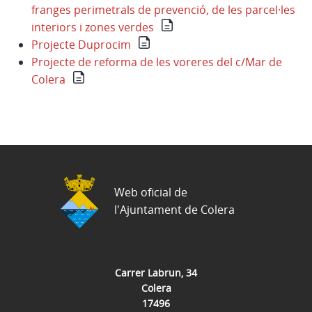
franges perimetrals de prevenció, de les parcel·les
interiors i zones verdes
Projecte Duprocim
Projecte de reforma de les voreres del c/Mar de
Colera
Web oficial de
l'Ajuntament de Colera
Carrer Labrun, 34
Colera
17496