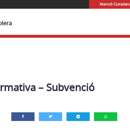
Atenció Ciutadan
olera
ormativa – Subvenció