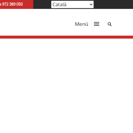
a 972 389 050
Cerca
Menú